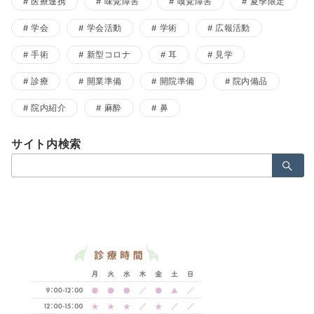
医療連携
味覚障害
嗅覚障害
夏季限定
学会
学会活動
学術
広報活動
手術
新型コロナ
耳
見学
診療
開業準備
開院準備
院内備品
院内紹介
麻酔
鼻
サイト内検索
検
索：