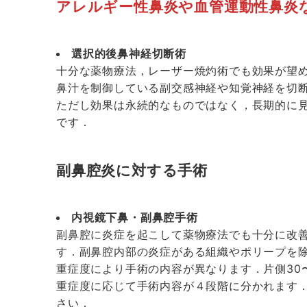
アレルギー性鼻炎や血管運動性鼻炎
選択的後鼻神経切断術
十分な薬物療法，レーザー焼灼術でも効果が望
鼻汁を制御している副交感神経や知覚神経を切
ただし効果は永続的なものではなく，長期的に見
です．
副鼻腔炎に対する手術
内視鏡下鼻・副鼻腔手術
副鼻腔に炎症を起こして薬物療法でも十分に改
す．副鼻腔内部の炎症がある組織やポリープを
重症度により手術の内容が異なります．片側30
重症度に応じて手術内容が４段階に分かれます
さい．