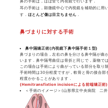
鼻の手術は，ほぼ全て内視鏡で行います．
耳の手術は，顕微鏡中心で内視鏡を補助的に用い
す．
ほとんど傷は目立ちません
．
鼻づまりに対する手術
鼻中隔矯正術(内視鏡下鼻中隔手術１型)
鼻づまりの場合，左右の鼻を分ける鼻中隔が曲
います．鼻中隔弯曲症は骨折と同じで，薬物で
この場合は手術により曲がっている部分を取り
手術時間は30分程度ですが，軟骨と骨の接合部
程度かかることがあります．
(Hemitransfixtion incisionによる前端矯正術)
＜手術のイメージ＞(山形県立中央病院 二井