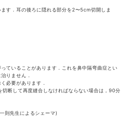
ます．耳の後ろに隠れる部分を2〜5cm切開しま
がっていることがあります．これを鼻中隔弯曲症とい
は治りません．
除く必要があります．
を切断して再度縫合しなければならない場合は，90分
一則先生によるシェーマ)