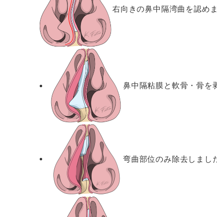
右向きの鼻中隔湾曲を認め
鼻中隔粘膜と軟骨・骨を
弯曲部位のみ除去しまし