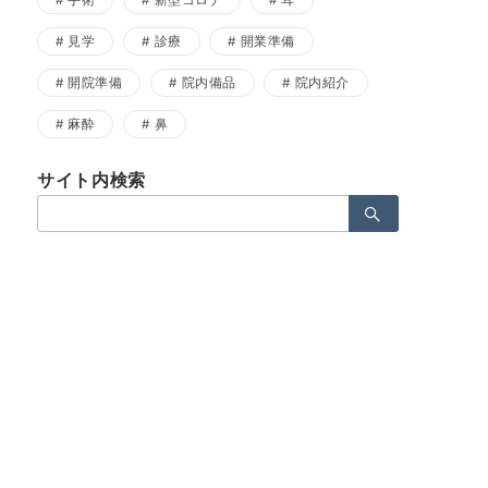
手術
新型コロナ
耳
見学
診療
開業準備
開院準備
院内備品
院内紹介
麻酔
鼻
サイト内検索
検
索：