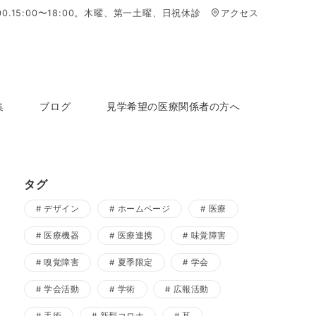
2:00.15:00〜18:00。木曜、第一土曜、日祝休診
アクセス
集
ブログ
見学希望の医療関係者の方へ
タグ
デザイン
ホームページ
医療
医療機器
医療連携
味覚障害
嗅覚障害
夏季限定
学会
学会活動
学術
広報活動