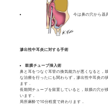
今は鼻の穴から器
滲出性中耳炎に対する手術
鼓膜チューブ挿入術
鼻と耳をつなぐ耳管の換気能力が悪くなると，
な治療を行ったにも関わらず，滲出性中耳炎の
ます．
長期間チューブを留置していると，鼓膜の穴が
います．
局所麻酔で10分程度で終わります．