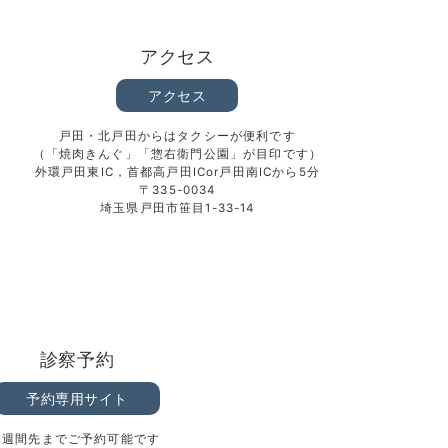
アクセス
アクセス
戸田・北戸田からはタクシーが便利です
（「焼肉きんぐ」「惣右衛門公園」が目印です）
外環戸田東IC，首都高戸田ICor戸田南ICから5分
〒335-0034
埼玉県戸田市笹目1-33-14
診察予約
予約専用サイト
2週間先までご予約可能です