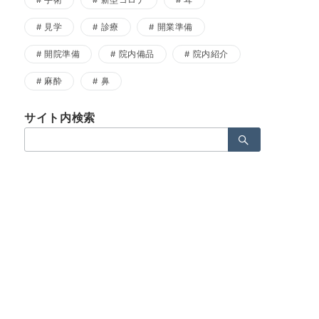
手術
新型コロナ
耳
見学
診療
開業準備
開院準備
院内備品
院内紹介
麻酔
鼻
サイト内検索
検
索：