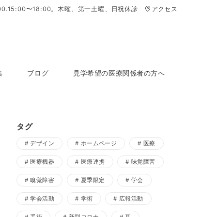
2:00.15:00〜18:00。木曜、第一土曜、日祝休診
アクセス
集
ブログ
見学希望の医療関係者の方へ
タグ
デザイン
ホームページ
医療
医療機器
医療連携
味覚障害
嗅覚障害
夏季限定
学会
学会活動
学術
広報活動