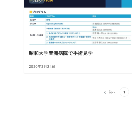
ブログ
昭和大学豊洲病院で手術見学
2020年2月24日
投
前へ
1
稿
の
ペ