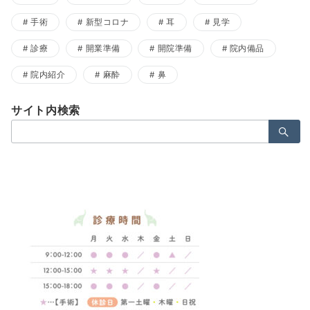
手術
新型コロナ
耳
見学
診療
開業準備
開院準備
院内備品
院内紹介
麻酔
鼻
サイト内検索
検
索：