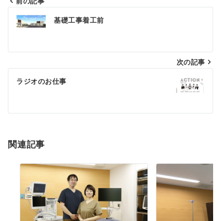
前の記事
投
基礎工事着工前
稿
ナ
次の記事
ビ
ゲ
ラジオのお仕事
ー
シ
ョ
関連記事
ン