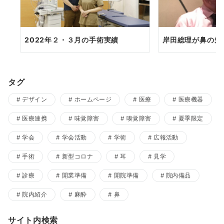
2022年２・３月の手術実績
岸田総理が鼻の短
タグ
デザイン
ホームページ
医療
医療機器
医療連携
味覚障害
嗅覚障害
夏季限定
学会
学会活動
学術
広報活動
手術
新型コロナ
耳
見学
診療
開業準備
開院準備
院内備品
院内紹介
麻酔
鼻
サイト内検索