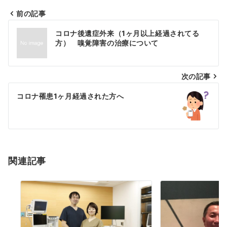
前の記事
投
コロナ後遺症外来（1ヶ月以上経過されてる
稿
方） 嗅覚障害の治療について
ナ
次の記事
ビ
ゲ
コロナ罹患1ヶ月経過された方へ
ー
シ
ョ
関連記事
ン