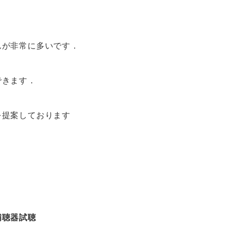
んが非常に多いです．
できます．
を提案しております
補聴器試聴