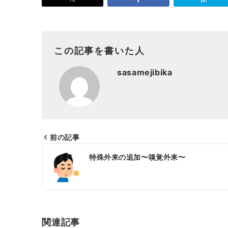
この記事を書いた人
sasamejibika
前の記事
投
特殊外来の追加〜嗅覚外来〜
稿
ナ
ビ
ゲ
関連記事