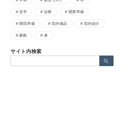
手術
新型コロナ
耳
見学
診療
開業準備
開院準備
院内備品
院内紹介
麻酔
鼻
サイト内検索
検
索：