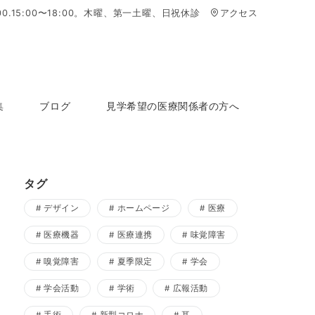
2:00.15:00〜18:00。木曜、第一土曜、日祝休診
アクセス
集
ブログ
見学希望の医療関係者の方へ
タグ
デザイン
ホームページ
医療
医療機器
医療連携
味覚障害
嗅覚障害
夏季限定
学会
学会活動
学術
広報活動