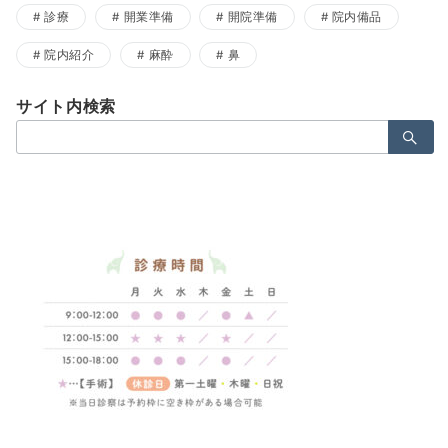
診療
開業準備
開院準備
院内備品
院内紹介
麻酔
鼻
サイト内検索
検
索：