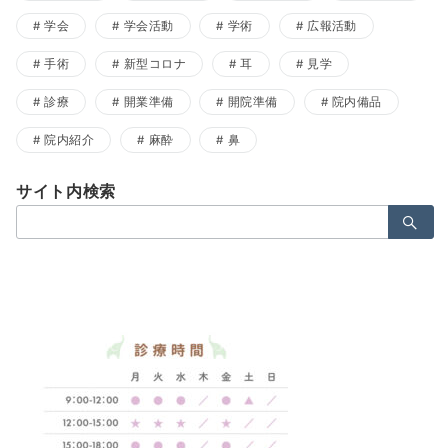
学会
学会活動
学術
広報活動
手術
新型コロナ
耳
見学
診療
開業準備
開院準備
院内備品
院内紹介
麻酔
鼻
サイト内検索
検
索：