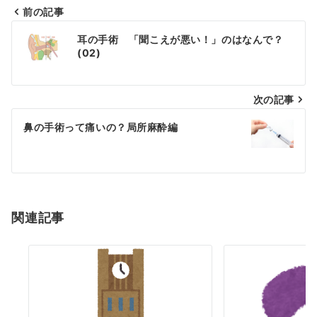
前の記事
投
耳の手術 「聞こえが悪い！」のはなんで？
稿
(02)
ナ
次の記事
ビ
ゲ
鼻の手術って痛いの？局所麻酔編
ー
シ
ョ
関連記事
ン