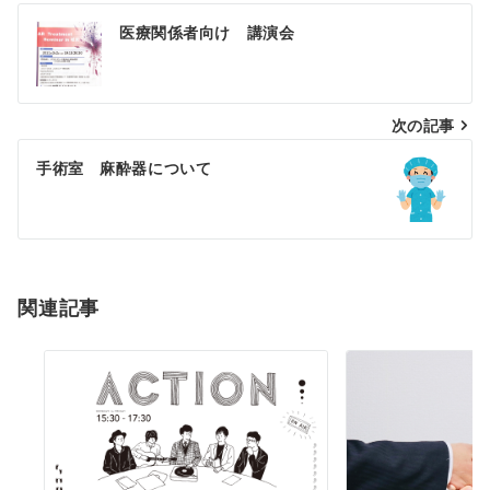
投
医療関係者向け 講演会
稿
ナ
次の記事
ビ
ゲ
手術室 麻酔器について
ー
シ
ョ
関連記事
ン